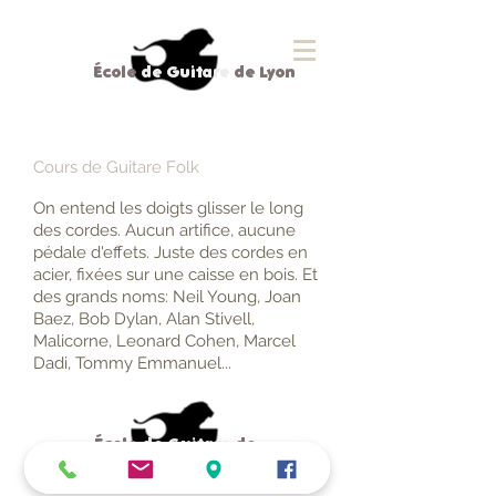
École
de Guitare
de Lyon
Cours de Guitare Folk
​On entend les doigts glisser le long
des cordes. Aucun artifice, aucune
pédale d'effets. Juste des cordes en
acier, fixées sur une caisse en bois. Et
des grands noms: Neil Young, Joan
Baez, Bob Dylan, Alan Stivell,
Malicorne, Leonard Cohen, Marcel
Dadi, Tommy Emmanuel...
École
de Guitare
de
Lyon