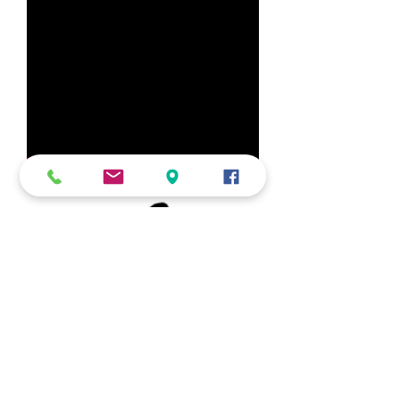
École
de Guitare
de
Lyon
Tous droits réservés@issétys
Made by Gralypho
École de musique ISSÉTYS